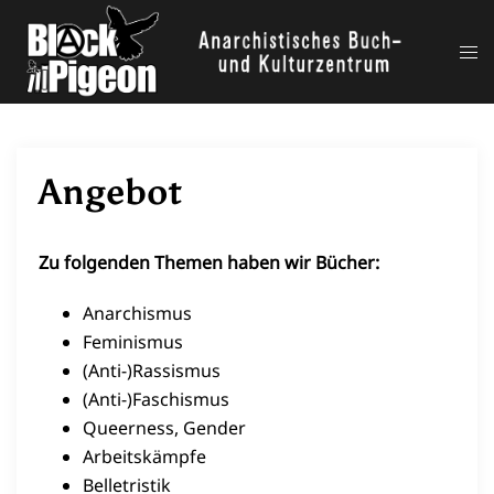
Zum
Inhalt
Me
springen
ums
Angebot
Zu folgenden Themen haben wir Bücher:
Anarchismus
Feminismus
(Anti-)Rassismus
(Anti-)Faschismus
Queerness, Gender
Arbeitskämpfe
Belletristik