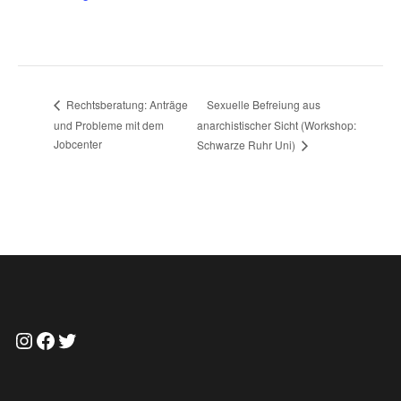
Sexuelle Befreiung aus
Rechtsberatung: Anträge
und Probleme mit dem
anarchistischer Sicht (Workshop:
Jobcenter
Schwarze Ruhr Uni)
Instagram
Facebook
Twitter