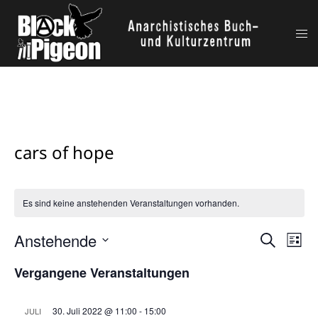
Zum
Inhalt
Me
springen
ums
cars of hope
Es sind keine anstehenden Veranstaltungen vorhanden.
Anstehende
Verans
Ver
SUCHE
LISTE
Ans
Suche
Datum
Vergangene Veranstaltungen
Nav
wählen.
und
Ansich
30. Juli 2022 @ 11:00
-
15:00
JULI