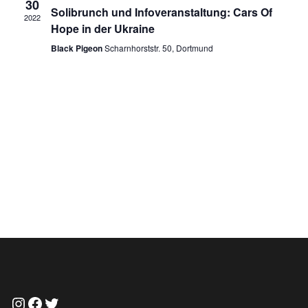
30
Naviga
Solibrunch und Infoveranstaltung: Cars Of
2022
Hope in der Ukraine
Black Pigeon
Scharnhorststr. 50, Dortmund
Instagram
Facebook
Twitter