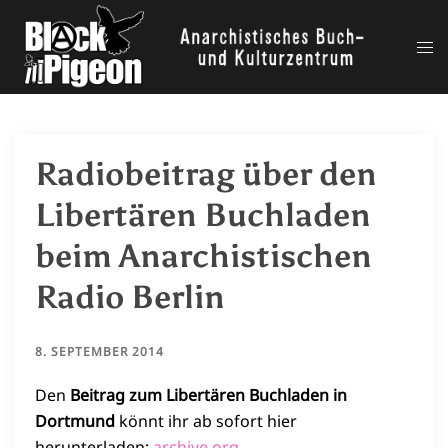
Zum
Inhalt
Me
springen
ums
Radiobeitrag über den
Libertären Buchladen
beim Anarchistischen
Radio Berlin
8. SEPTEMBER 2014
Den
Beitrag zum Libertären Buchladen in
Dortmund
könnt ihr ab sofort hier
herunterladen:
archive.org