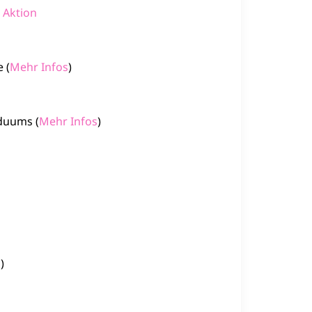
 Aktion
 (
Mehr Infos
)
iduums (
Mehr Infos
)
s
)