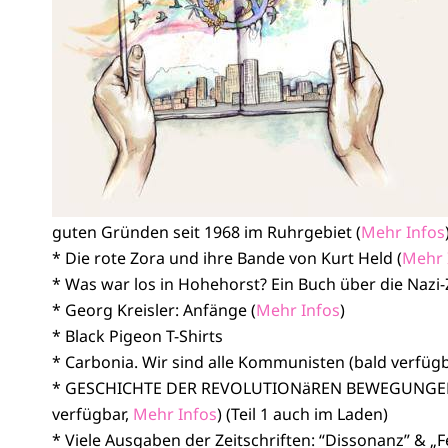
guten Gründen seit 1968 im Ruhrgebiet (
Mehr Infos
* Die rote Zora und ihre Bande von Kurt Held (
Mehr 
* Was war los in Hohehorst? Ein Buch über die Nazi-Z
* Georg Kreisler: Anfänge (
Mehr Infos
)
* Black Pigeon T-Shirts
* Carbonia. Wir sind alle Kommunisten (bald verfüg
* GESCHICHTE DER REVOLUTIONäREN BEWEGUNGEN 
verfügbar,
Mehr Infos
) (Teil 1 auch im Laden)
* Viele Ausgaben der Zeitschriften: “Dissonanz” & „