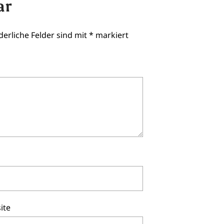
ar
derliche Felder sind mit
*
markiert
ite