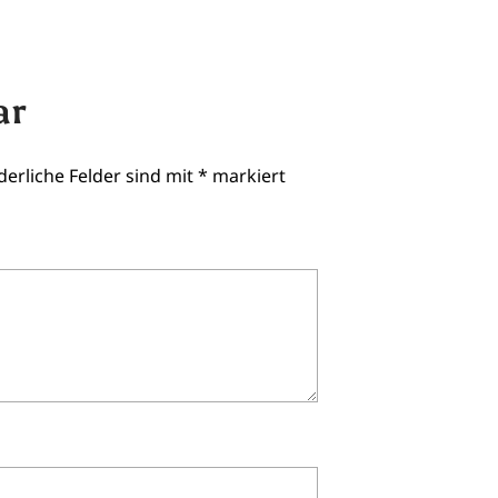
ar
derliche Felder sind mit
*
markiert