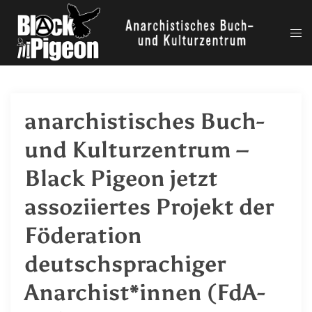
Zum
Inhalt
Me
springen
ums
anarchistisches Buch-
und Kulturzentrum –
Black Pigeon jetzt
assoziiertes Projekt der
Föderation
deutschsprachiger
Anarchist*innen (FdA-