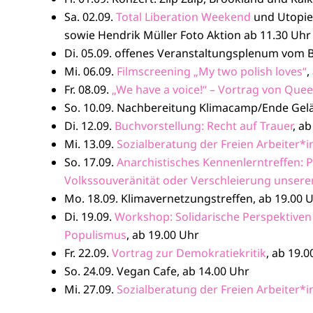
Sa. 02.09.
Total Liberation Weekend
und Utopie
sowie Hendrik Müller Foto Aktion ab 11.30 Uhr
Di. 05.09. offenes Veranstaltungsplenum vom B
Mi. 06.09.
Filmscreening „My two polish loves“
,
Fr. 08.09.
„We have a voice!“ – Vortrag von Quee
So. 10.09. Nachbereitung Klimacamp/Ende Gelä
Di. 12.09.
Buchvorstellung: Recht auf Trauer
, a
Mi. 13.09.
Sozialberatung der Freien Arbeiter*
So. 17.09.
Anarchistisches Kennenlerntreffen:
Volkssouveränität oder Verschleierung unser
Mo. 18.09. Klimavernetzungstreffen, ab 19.00 
Di. 19.09.
Workshop: Solidarische Perspektiven 
Populismus
, ab 19.00 Uhr
Fr. 22.09.
Vortrag zur Demokratiekritik
, ab 19.0
So. 24.09. Vegan Cafe, ab 14.00 Uhr
Mi. 27.09.
Sozialberatung der Freien Arbeiter*