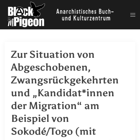
Zum
Inhalt
Me
springen
ums
Zur Situation von
Abgeschobenen,
Zwangsrückgekehrten
und „Kandidat*innen
der Migration“ am
Beispiel von
Sokodé/Togo (mit