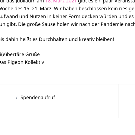
ür das Jubiläum am
18. März 2021
gibt es ein paar Veranst
oche des 15.-21. März. Wir haben beschlossen kein riesiges
ufwand und Nutzen in keiner Form decken würden und es 
un gibt. Die große Sause holen wir nach der Pandemie nach
is dahin heißt es Durchhalten und kreativ bleiben!
i(e)bertäre Grüße
as Pigeon Kollektiv
Beitragsnavigation
Spendenaufruf