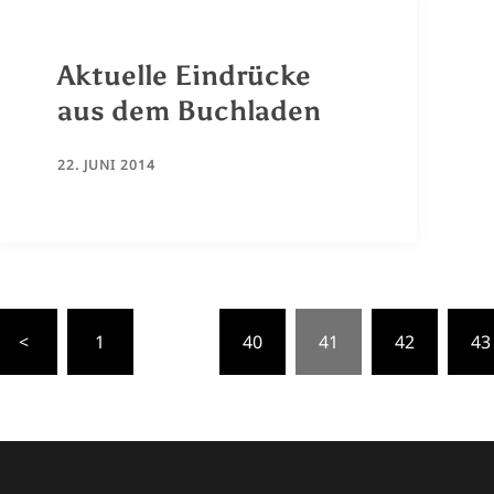
Aktuelle Eindrücke
aus dem Buchladen
22. JUNI 2014
Seitennummerierung
<
1
…
40
41
42
43
der
Beiträge